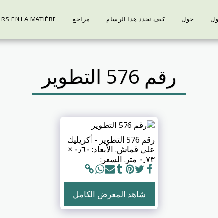
ل
حول
كيف نحدد هذا الرسام
مراجع
RS EN LA MATIÉRE
رقم 576 التطوير
رقم 576 التطوير - أكريليك
على قماش. الأبعاد: ٠٫٦٠ ×
٠٫٧٣ متر. السعر:
شاهد المعرض الكامل