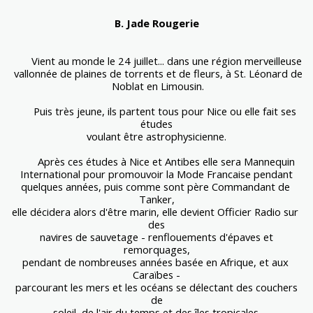
B
. Jade Rougerie
       Vient au monde le 24 juillet... dans une région merveilleuse
 vallonnée de plaines de torrents et de fleurs, à St. Léonard de
 Noblat en Limousin.
       Puis très jeune, ils partent tous pour Nice ou elle fait ses 
études
voulant être astrophysicienne.
       Après ces études à Nice et Antibes elle sera Mannequin
International pour promouvoir la Mode Francaise pendant
quelques années, puis comme sont père Commandant de 
Tanker,
elle décidera alors d'être marin, elle devient Officier Radio sur 
des
 navires de sauvetage - renflouements d'épaves et 
remorquages,
pendant de nombreuses années basée en Afrique, et aux 
Caraïbes -
 parcourant les mers et les océans se délectant des couchers 
de
soleil, de l'air du temps et des îles tropicales.