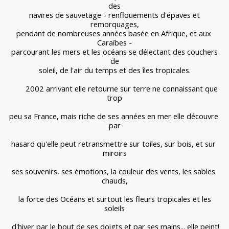
des
 navires de sauvetage - renflouements d'épaves et 
remorquages,
pendant de nombreuses années basée en Afrique, et aux 
Caraïbes -
 parcourant les mers et les océans se délectant des couchers 
de
soleil, de l'air du temps et des îles tropicales.
        2002 arrivant elle retourne sur terre ne connaissant que 
trop
peu sa France, mais riche de ses années en mer elle découvre 
par
hasard qu'elle peut retransmettre sur toiles, sur bois, et sur 
miroirs
ses souvenirs, ses émotions, la couleur des vents, les sables 
chauds,
 la force des Océans et surtout les fleurs tropicales et les 
soleils
 d'hiver par le bout de ses doigts et par ses mains... elle peint!