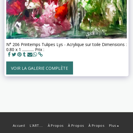
N° 206 Printemps Tulipes Lys - Acrylique sur toile Dimensions :
0.80 x 1 ............. Prix :
VOIR LA GALERIE COMPLÈTE
Accueil
L'ART....
À Propos
À Propos
À Propos
Plus